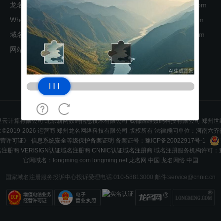
龙名工具
客服：service@longming.com
Whois查询
投诉：abuse@longming.com
域名查询
经纪：broker@longming.com
网站地图
技术：tech@longming.com
云计算有限公司 北京新网数码信息技术有限公司 成都西维数码科技有限公司 郑州
ight ©2019-2026 运营商 郑州龙名网络科技有限公司 版权所有 法律顾问单位：河南六
营许可证》
信息系统安全等级保护备案证明
备案证号：
豫ICP备20022917号-1
名注册商
VERISIGN认证域名注册商
CNNIC认证域名注册商
域名注册服务机构许可：
官网域名：longming.com longming.net 龙名网.中国 龙名网络.中国
国家域名注册服务投诉中心投诉受理电话:010-58813000 邮件:service@cnnic.cn