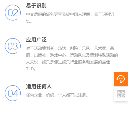
易于识别
中文后缀的域名更容易被中国人理解，易于识别记
忆。
应用广泛
对于活动策划者，场馆，剧院，乐队，艺术家，画
廊，出版社，游戏中心，运动队以及策划特殊活动的
人来说，娱乐是促进娱乐行业服务和发展的最佳
TLD。
适用任何人
任何企业、组织、个人都可以注册。