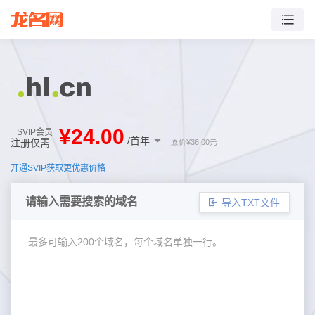
¥
24.00
SVIP会员
/首年
注册仅需
原价¥
36.00
元
开通SVIP获取更优惠价格
请输入需要搜索的域名
导入TXT文件