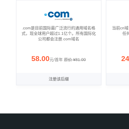
.com是目前国际最广泛流行的通用域名格
当前cn
式，现全球用户超过1.1亿个。所有国际化
任
公司都会注册.com域名
58.00
24
元/首年
‪原价 ¥
81.00
注册该后缀