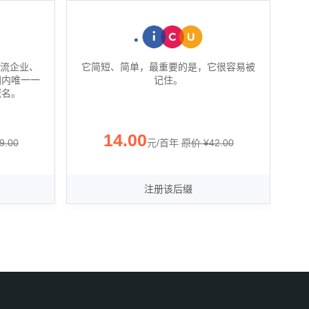
一流企业、
它简短、简单，最重要的是，它很容易被
国内唯一一
记住。
域名。
14.00
9.00
元/首年
‪原价 ¥
42.00
注册该后缀