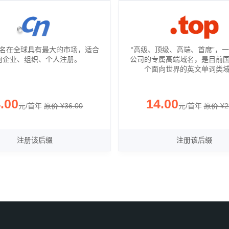
域名在全球具有最大的市场，适合
“高级、顶级、高端、首席”，
何企业、组织、个人注册。
公司的专属高端域名，是目前
个面向世界的英文单词类
.00
14.00
元/首年
‪原价 ¥
36.00
元/首年
‪原价 ¥
2
注册该后缀
注册该后缀